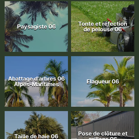
Tonte et réfection
Paysagiste 06
de pelouse 06
Abattage d'arbres 06
Elagueur 06
Alpes-Maritimes
Pose de clôture et
Taille de haie 06