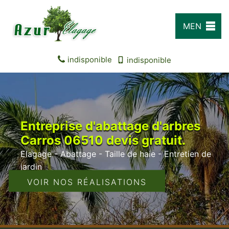
MEN
U
indisponible
indisponible
Entreprise d'abattage d'arbres
Carros 06510 devis gratuit.
Elagage - Abattage - Taille de haie - Entretien de
jardin
VOIR NOS RÉALISATIONS