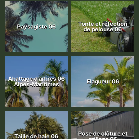
Tonte et réfection
Paysagiste 06
de pelouse 06
Abattage d'arbres 06
Elagueur 06
Alpes-Maritimes
Pose de clôture et
Taille de haie 06