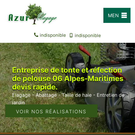
MEN
U
indisponible
indisponible
Entreprise de tonte et réfection
de pelouse 06 Alpes-Maritimes
devis rapide.
Elagage - Abattage - Taille de haie - Entretien de
jardin
VOIR NOS RÉALISATIONS