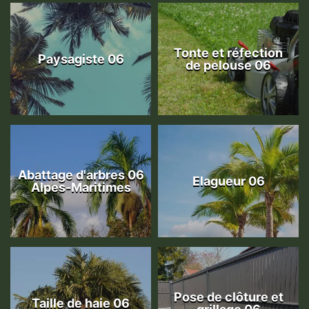
Tonte et réfection
Paysagiste 06
de pelouse 06
Abattage d'arbres 06
Elagueur 06
Alpes-Maritimes
Pose de clôture et
Taille de haie 06