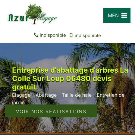
MEN
U
indisponible
indisponible
Entreprise d'abattage d'arbres La
Colle Sur Loup 06480 devis
gratuit.
Elagage - Abattage - Taille de haie - Entretien de
jardin
VOIR NOS RÉALISATIONS