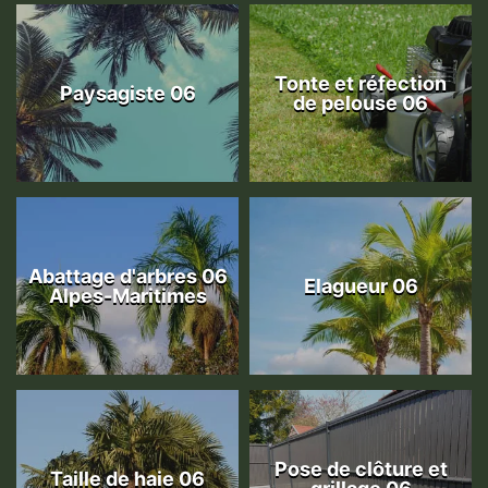
Tonte et réfection
Paysagiste 06
de pelouse 06
Abattage d'arbres 06
Elagueur 06
Alpes-Maritimes
Pose de clôture et
Taille de haie 06