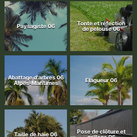
Tonte et réfection
Paysagiste 06
de pelouse 06
Abattage d'arbres 06
Elagueur 06
Alpes-Maritimes
Pose de clôture et
Taille de haie 06