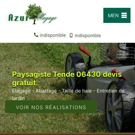
MEN
U
indisponible
indisponible
Paysagiste Tende 06430 devis
gratuit.
Elagage - Abattage - Taille de haie - Entretien de
jardin
VOIR NOS RÉALISATIONS