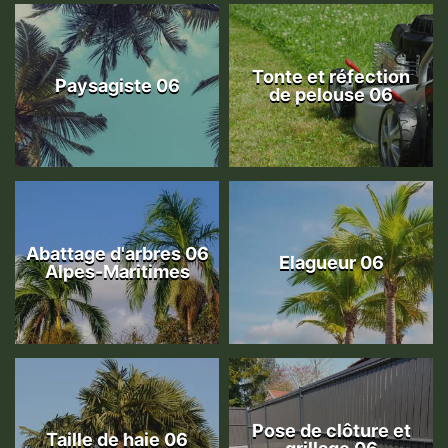
Tonte et réfection
Paysagiste 06
de pelouse 06
Abattage d'arbres 06
Elagueur 06
Alpes-Maritimes
Pose de clôture et
Taille de haie 06