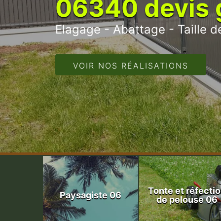
06340 devis g
Elagage - Abattage - Taille de
VOIR NOS RÉALISATIONS
Tonte et réfecti
Paysagiste 06
de pelouse 06