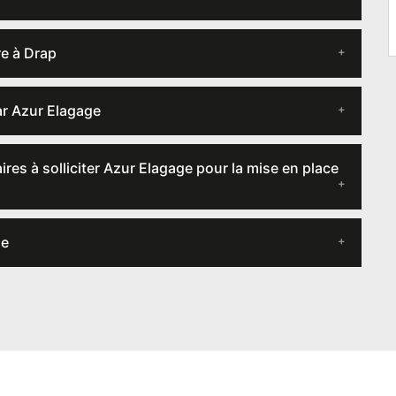
re à Drap
par Azur Elagage
ires à solliciter Azur Elagage pour la mise en place
ge