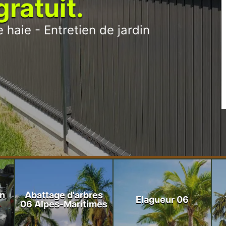
ratuit.
 haie - Entretien de jardin
on
Abattage d'arbres
Elagueur 06
06 Alpes-Maritimes