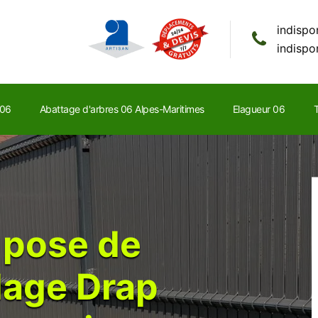
indispo
indispo
 06
Abattage d'arbres 06 Alpes-Maritimes
Elagueur 06
T
 pose de
llage Drap