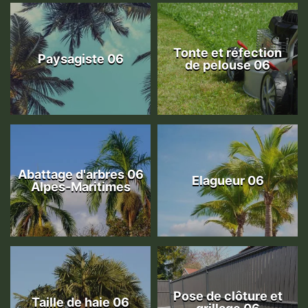
Tonte et réfection
Paysagiste 06
de pelouse 06
Abattage d'arbres 06
Elagueur 06
Alpes-Maritimes
Pose de clôture et
Taille de haie 06