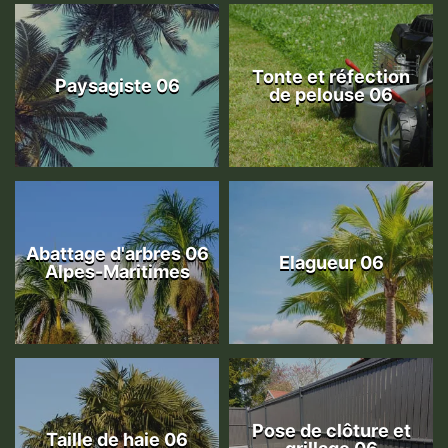
Tonte et réfection
Paysagiste 06
de pelouse 06
Abattage d'arbres 06
Elagueur 06
Alpes-Maritimes
Pose de clôture et
Taille de haie 06