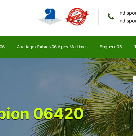
indispo
indispo
 06
Abattage d'arbres 06 Alpes-Maritimes
Elagueur 06
T
bion 06420