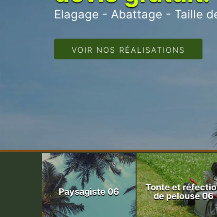
Elagage - Abattage - Taille de
VOIR NOS RÉALISATIONS
Tonte et réfecti
Paysagiste 06
de pelouse 06