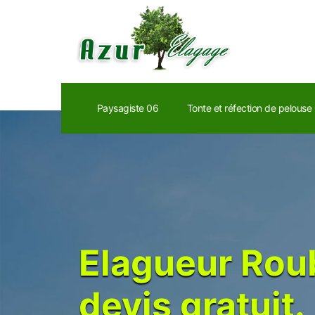
Paysagiste 06
Tonte et réfection de pelouse
Elagueur Rou
devis gratuit.