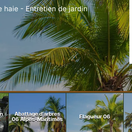
 haie - Entretien de jardin
on
Abattage d'arbres
Elagueur 06
06 Alpes-Maritimes