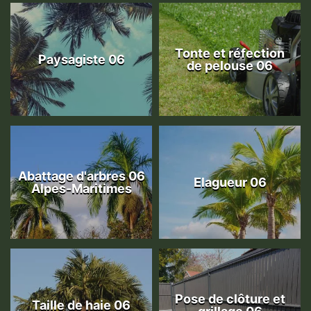
Tonte et réfection
Paysagiste 06
de pelouse 06
Abattage d'arbres 06
Elagueur 06
Alpes-Maritimes
Pose de clôture et
Taille de haie 06